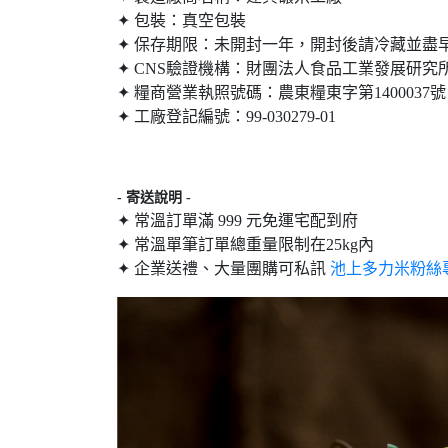
✦ 包裝：真空包裝
✦ 保存期限：未開封一年，開封後請冷藏並盡
✦ CNS驗證機構：財團法人食品工業發展研究
✦ 糧商營業執照號碼：農東糧東字第1400037號
✦ 工廠登記編號：99-030279-01
- 寄送說明 -
✦ 常溫訂單滿 999 元免運宅配到府
✦ 常溫單筆訂單總重量限制在25kg內
✦ 企業送禮、大量團購可私訊
池上多力米粉絲