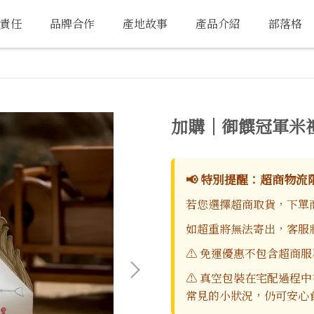
責任
品牌合作
產地故事
產品介紹
部落格
加購｜御饌冠軍米
📢 特別提醒：超商物流限
若您選擇超商取貨，下單商
如超重將無法寄出，客服
⚠️ 免運優惠不包含超商服
⚠️ 真空包裝在宅配過程
常見的小狀況，仍可安心食