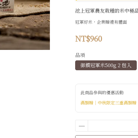
池上冠軍農友栽種的米中極品
冠軍好米，企業贈禮有體面
NT$960
品項
御饌冠軍米500g 2 包入
此商品參與的優惠活動
滿額贈｜中秋限定三重滿額贈