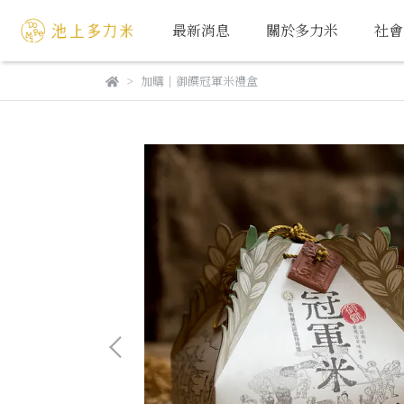
最新消息
關於多力米
社會
加購｜御饌冠軍米禮盒