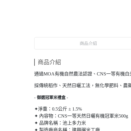
商品介紹
商品介紹
通過MOA有機自然農法認證、CNS一等有機白
採傳統稻作、天然日曬工法，無化學肥料、農
- 御選冠軍米禮盒 -
✦淨重：0.5公斤 ± 1.5%
✦ 內容物：CNS一等天然日曬有機冠軍米500g
✦ 品牌名稱：池上多力米
✦ 製造廠商名稱：建興碾米工廠