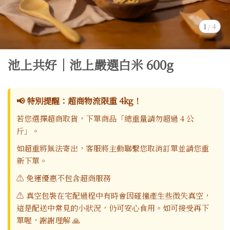
1
/
4
池上共好｜池上嚴選白米 600g
📢 特別提醒：超商物流限重 4kg！
若您選擇超商取貨，下單商品「總重量請勿超過 4 公
斤」。
如超重將無法寄出，客服將主動聯繫您取消訂單並請您重
新下單。
⚠️ 免運優惠不包含超商服務
⚠️ 真空包裝在宅配過程中有時會因碰撞產生些微失真空，
這是配送中常見的小狀況，仍可安心食用。如可接受再下
單喔，謝謝理解 🙏