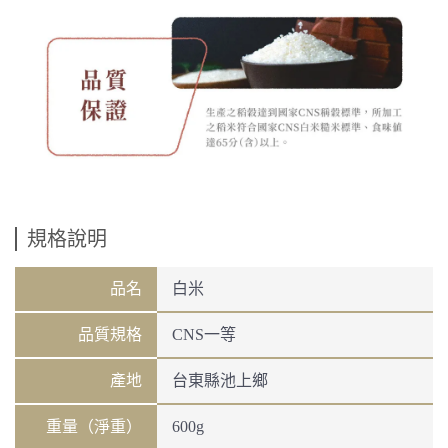
規格說明
品名
白米
品質規格
CNS一等
產地
台東縣池上鄉
重量（淨重）
600g