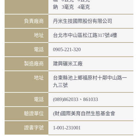
鈉 3毫克 4毫克
負責廠商
丹米生技國際股份有限公司
地址
台北市中山區松江路317號4樓
電話
0905-221-320
製造廠商
建興碾米工廠
地址
台東縣池上鄉福原村十鄰中山路一
九三號
電話
(089)862033、861033
驗證單位
(財)國際美育自然生態基金會
證書字號
1-001-231001