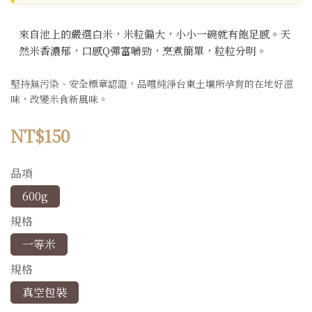
來自池上的嚴選白米，米粒偏大，小小一碗就有飽足感。天
然米香濃郁，口感Q彈富嚼勁，烹煮簡單，粒粒分明。
堅持無污染、安全標章認證，品嚐純淨台東土壤所孕育的在地好滋
味，改變米食新風味。
NT$150
品項
600g
規格
一等米
規格
真空包裝