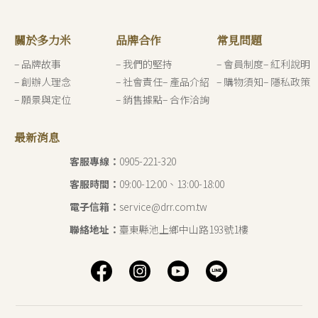
關於多力米
品牌合作
常見問題
– 品牌故事
– 我們的堅持
– 會員制度
– 紅利說明
– 創辦人理念
– 社會責任
– 產品介紹
– 購物須知
– 隱私政策
– 願景與定位
– 銷售據點
– 合作洽詢
最新消息
客服專線：
‭0905-221-320‬
客服時間：
09:00-12:00、13:00-18:00
電子信箱：
service@drr.com.tw
聯絡地址：
臺東縣池上鄉中山路193號1樓