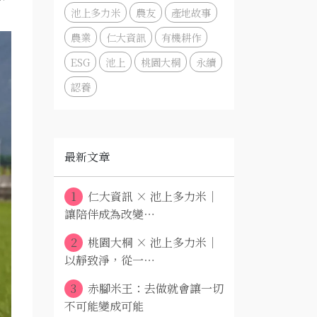
池上多力米
農友
產地故事
農業
仁大資訊
有機耕作
ESG
池上
桃園大桐
永續
認養
最新文章
1
仁大資訊 × 池上多力米｜
讓陪伴成為改變⋯
2
桃園大桐 × 池上多力米｜
以靜致淨，從一⋯
3
赤腳米王：去做就會讓一切
不可能變成可能