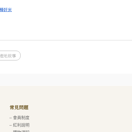
種好米
產地故事
常見問題
– 會員制度
– 紅利說明