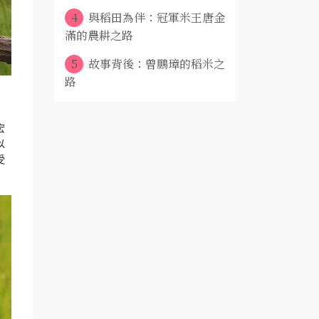
4
與稻田為伴：冠軍米王唐金
滿的農耕之路
5
故事背後：曾鵬璋的稻米之
路
宏
以
受