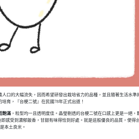
農人口的大幅流失，因而希望研發出栽培省力的品種，並且隨著生活水準
培育，『台梗二號』在民國78年正式出道！
而飽滿
，粒型均一且透明度佳。晶瑩剔透的台梗二號在口感上更是一絕，
後即感受到濃郁飯香，甘甜有味得恰到好處。就是這般優良的品質，使得
愧是本土良米。