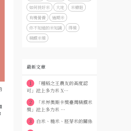
如何挑好米
大地
米糠麩
有機營養
過期米
你不知道的米知識
得獎
精饌米獎
最新文章
1
「種稻之王農友的高度認
的
可」池上多力米 X⋯
2
「米界奧斯卡獎臺灣精饌米
顆
獎」池上多力米 ⋯
台
3
白米、糙米、胚芽米的關係