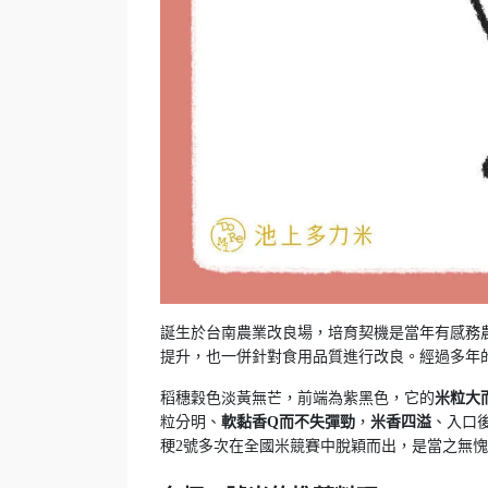
誕生於台南農業改良場，培育契機是當年有感務
提升，也一併針對食用品質進行改良。經過多年的
稻穗穀色淡黃無芒，前端為紫黑色，它的
米粒大
粒分明、
軟黏香Q而不失彈勁
，
米香四溢
、入口
稉2號多次在全國米競賽中脫穎而出，是當之無