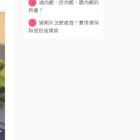
4
滷肉飯、控肉飯、雞肉飯的
熱量？
5
過期米怎麼處理？實用環保
除溼包這樣做