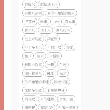
有機米
認識池上米
有機米系列
＃你不知道的糙米
胚芽米
糙米
白米
日本米
越光米
池上米
煮米技巧
池上米認證
梁正賢
池上多力米
米的用處
粳米
秈米
糯米
米種類
料理小教室
米蟲
生米
如何收藏米
紅米
黑米
你不知道的米種
隔夜料理
米的多功能
剩飯變美食
隔夜飯
米的種類
台梗二號
米競賽
高雄139
台灣米標章