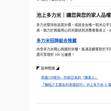
池上多力米｜讓您與您的家人品嚐一
多力米堅持依品質計價，成就全台唯一稻米公平
桌，致力於將最用心的米飯送到消費者餐桌上，
多力米招牌組合推薦
內含多力米精心挑選的米種，能滿足顧客對於不
還可享現折 100 元優惠！
◤ 延伸閱讀 ◢
高雄139號米—外銷日本的「醜美人」
「種稻之王農友的高度認可」池上多力米 X 