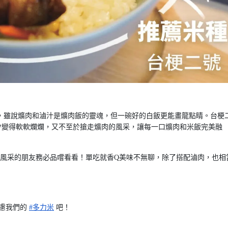
，雖說爌肉和滷汁是爌肉飯的靈魂，但一碗好的白飯更能畫龍點睛。台梗
會變得軟軟爛爛，又不至於搶走爌肉的風采，讓每一口爌肉和米飯完美融
號風采的朋友務必品嚐看看！單吃就香Q美味不無聊，除了搭配滷肉，也相
慮我們的
#多力米
吧！