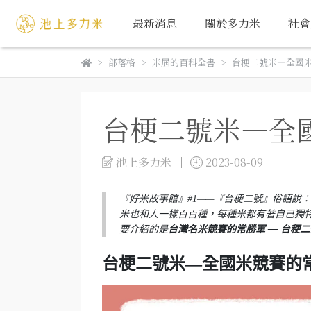
最新消息
關於多力米
社會
部落格
米屆的百科全書
台梗二號米—全國
台梗二號米—全
池上多力米
2023-08-09
『好米故事館』#1——『台梗二號』俗語說
米也和人一樣百百種，每種米都有著自己獨
要介紹的是
台灣名米競賽的常勝軍 — 台稉二
台梗二號米—全國米競賽的