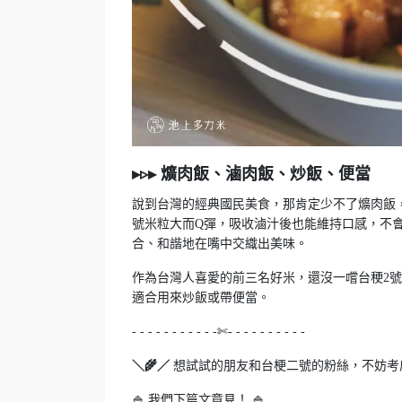
▸▹▸ 爌肉飯、滷肉飯、炒飯、便當
說到台灣的經典國民美食，那肯定少不了爌肉飯
號米粒大而Q彈，吸收滷汁後也能維持口感，不
合、和諧地在嘴中交織出美味。
作為台灣人喜愛的前三名好米，還沒一嚐台稉2
適合用來炒飯或帶便當。
- - - - - - - - - - -✄- - - - - - - - - -
＼🌾／
想試試的朋友和台梗二號的粉絲，不妨考
🍚 我們下篇文章見！ 🍚